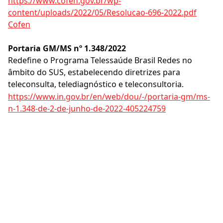
https://www.cofen.gov.br/wp-
content/uploads/2022/05/Resolucao-696-2022.pdf
Cofen
Portaria GM/MS nº 1.348/2022
Redefine o Programa Telessaúde Brasil Redes no
âmbito do SUS, estabelecendo diretrizes para
teleconsulta, telediagnóstico e teleconsultoria.
https://www.in.gov.br/en/web/dou/-/portaria-gm/ms-
n-1.348-de-2-de-junho-de-2022-405224759