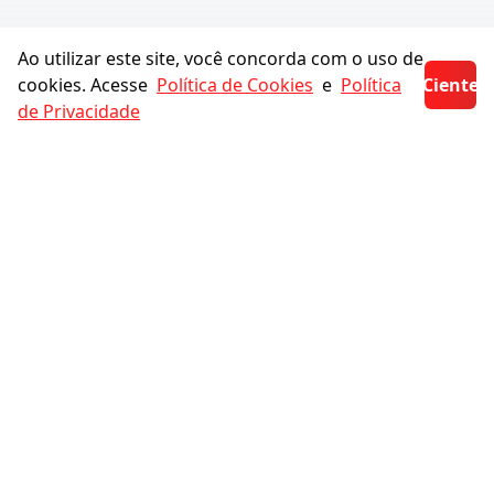
Ao utilizar este site, você concorda com o uso de
cookies. Acesse
Política de Cookies
e
Política
Ciente
de Privacidade
Links Úteis
Ética em Publicidade e Patrocínio
Glossário
Política de Privacidade
Termo de Uso e Politica de Privacidade RemedioSP